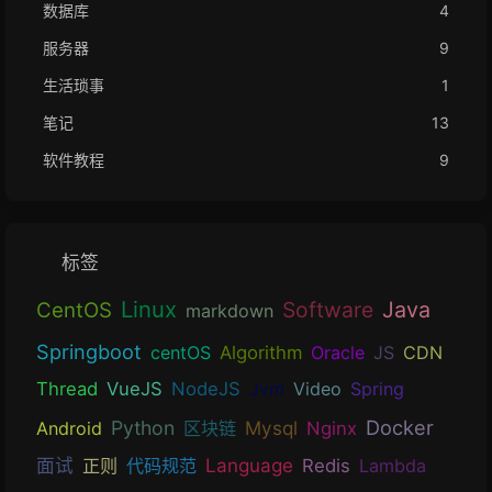
数据库
4
服务器
9
生活琐事
1
笔记
13
软件教程
9
标签
Linux
Software
Java
CentOS
markdown
Springboot
centOS
Algorithm
Oracle
JS
CDN
Thread
VueJS
NodeJS
Jvm
Video
Spring
Docker
Python
Mysql
Android
区块链
Nginx
Language
面试
正则
代码规范
Redis
Lambda